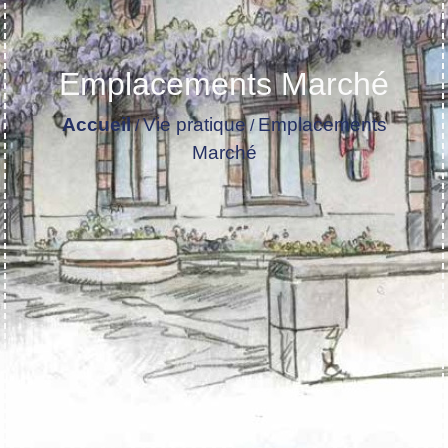
Emplacements Marché
Accueil
Vie pratique
Emplacements
/
/
Marché