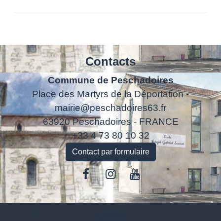
Contacts
Commune de Peschadoires
Place des Martyrs de la Déportation -
mairie@peschadoires63.fr
63920 Peschadoires - FRANCE
+33 4 73 80 10 32
Contact par formulaire
Liens