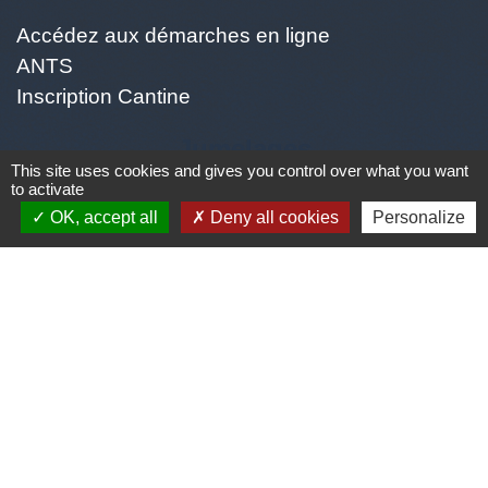
Accédez aux démarches en ligne
ANTS
Inscription Cantine
Jumelages
This site uses cookies and gives you control over what you want
to activate
OK, accept all
Deny all cookies
Personalize
Jumelage avec la ville Italienne PEZZAZE (Ville
située en Lombardi proche de BRESCIA environ
1600 habitants appelés les Pezzazesi. Pezzaze
est constitué de plusieurs quartiers: Lavone,
Stravignino, pezzazole, et mondaro 25060
Pezzaze)
Mentions légales
-
Politique de confidentialité
-