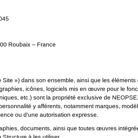
0045
9100 Roubaix – France
 le Site ») dans son ensemble, ainsi que les élémen
ographies, icônes, logiciels mis en œuvre pour le fon
ues, etc.) sont la propriété exclusive de NEOPSE, se
la personnalité y afférents, notamment marques, modèles
 licence ou d'une autorisation expresse.
aphies, documents, ainsi que toutes œuvres intégrées
Structure à les utiliser.