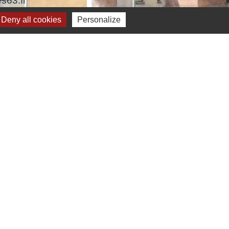
s63.fr
Deny all cookies
Personalize
viron 1600 habitants appelés les