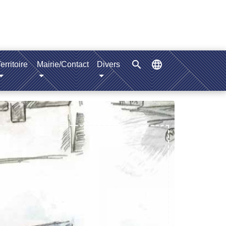
search
language
erritoire
Mairie/Contact
Divers