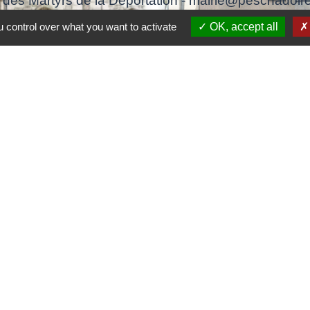
 des Martyrs de la Déportation - mairie@peschadoire
63920 Peschadoires - FRANCE
 control over what you want to activate
OK, accept all
+33 4 73 80 10 32
Contact par formulaire
Liens
Accédez aux démarches en ligne
ANTS
Inscription Cantine
Jumelages
ZAZE (Ville située en Lombardi proche de BRESCIA en