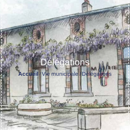
Délégations
Accueil
Vie municipale
Délégations
/
/