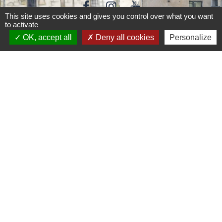
This site uses cookies and gives you control over what you want
to activate
OK, accept all
Deny all cookies
Personalize
Liens
Accédez aux démarches en ligne
ANTS
Inscription Cantine
Jumelages
Jumelage avec la ville Italienne PEZZAZE (Ville
située en Lombardi proche de BRESCIA environ
1600 habitants appelés les Pezzazesi. Pezzaze
est constitué de plusieurs quartiers: Lavone,
Stravignino, pezzazole, et mondaro 25060