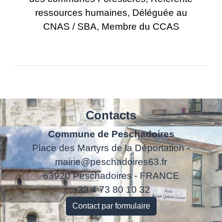
ressources humaines, Déléguée au
CNAS / SBA, Membre du CCAS
Contacts
Commune de Peschadoires
Place des Martyrs de la Déportation -
mairie@peschadoires63.fr
63920 Peschadoires - FRANCE
+33 4 73 80 10 32
Contact par formulaire