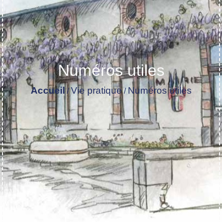
Numéros utiles
Accueil
Vie pratique
Numéros utiles
/
/