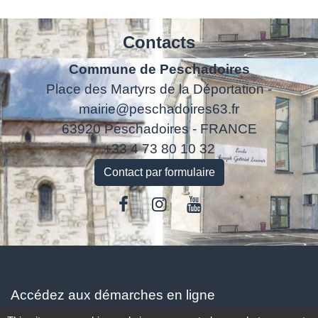
Contacts
Commune de Peschadoires
Place des Martyrs de la Déportation -
mairie@peschadoires63.fr
63920 Peschadoires - FRANCE
+33 4 73 80 10 32
Contact par formulaire
Liens
Accédez aux démarches en ligne
ANTS