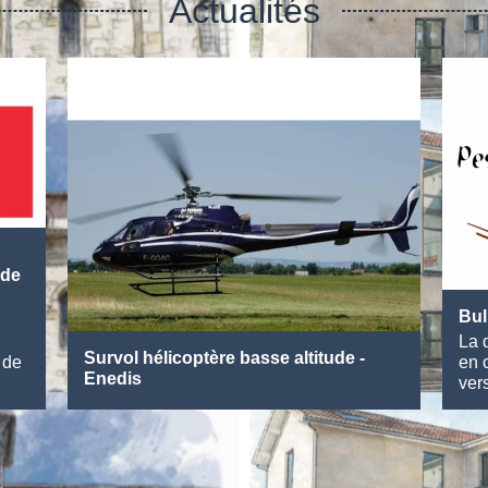
Actualités
Juin 2026
Voir plus
 de
Bul
La d
Survol hélicoptère basse altitude -
 de
en 
Enedis
vers