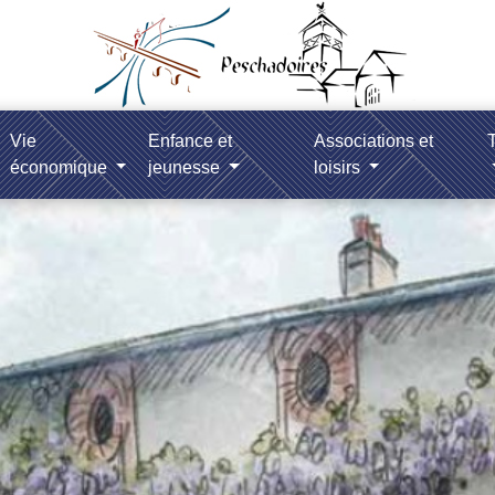
Vie
Enfance et
Associations et
T
économique
jeunesse
loisirs