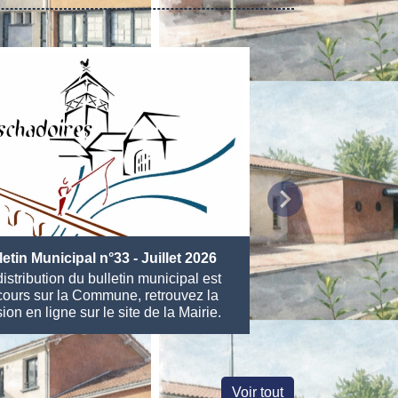
chevron_right
letin Municipal n°33 - Juillet 2026
istribution du bulletin municipal est
Tournoi Mario Ka
cours sur la Commune, retrouvez la
Peschadoires
ion en ligne sur le site de la Mairie.
Voir tout